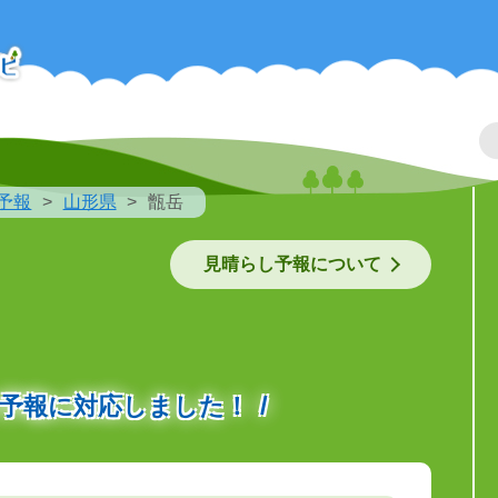
予報
山形県
甑岳
見晴らし予報について
の予報に対応しました！