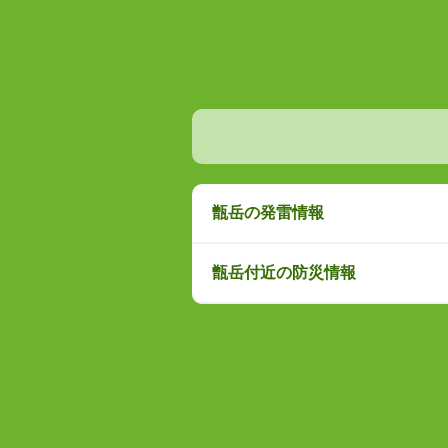
甑岳の発雷情報
甑岳付近の防災情報