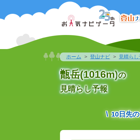
ホーム
登山ナビ
見晴らし
甑岳(1016m)
の
見晴らし予報
10日先