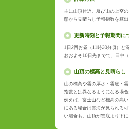
主に山頂付近、及び山の上空の
態から見晴らし予報指数を算出
更新時刻と予報期間に
1日2回お昼（11時30分頃）
おおよそ10日先までで、日中（
山頂の標高と見晴らし
山の標高や雲の厚さ・雲底・雲
指数とは異なるようになる場合
例えば、富士山など標高の高い
にある場合は雲海が見られる可
い場合も、山頂が雲底より下に