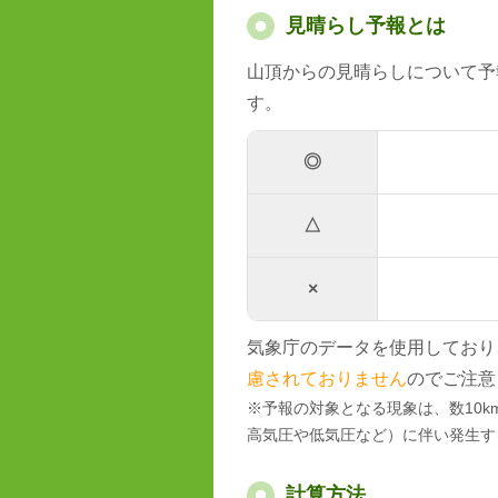
見晴らし予報とは
山頂からの見晴らしについて予
す。
◎
△
×
気象庁のデータを使用しており
慮されておりません
のでご注意
※予報の対象となる現象は、数10
高気圧や低気圧など）に伴い発生す
計算方法