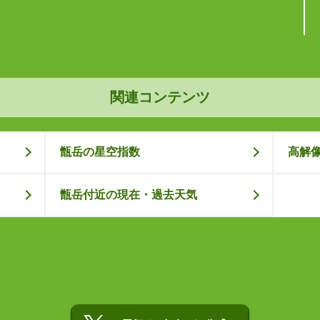
関連コンテンツ
甑岳の星空指数
高解
甑岳付近の現在・過去天気