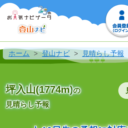
ホーム
登山ナビ
見晴らし予報
坪入山(1774m)
の
見晴らし予報