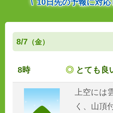
10日先の予報に対
8/7
（金）
8時
◎
とても良
上空には
く、山頂