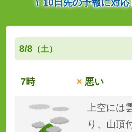
10日先の予報に対
8/8
（土）
7時
×
悪い
上空には
り、山頂