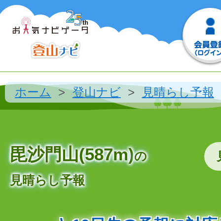
ホーム
登山ナビ
見晴らし予報
毘沙門山(587m)
の
見晴らし予報