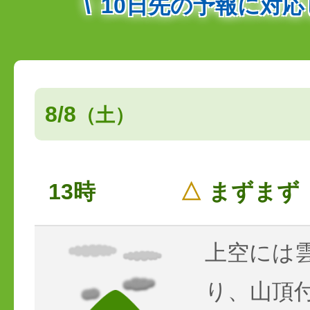
10日先の予報に対
8/8
（土）
13時
△
まずまず
上空には
り、山頂