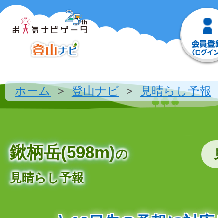
ホーム
登山ナビ
見晴らし予報
鍬柄岳(598m)
の
見晴らし予報