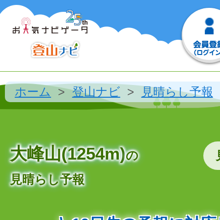
ホーム
登山ナビ
見晴らし予報
大峰山(1254m)
の
見晴らし予報