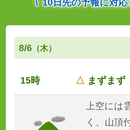
10日先の予報に対
8/6
（木）
15時
△
まずまず
上空には
く、山頂