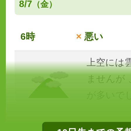
8/7
（金）
6時
×
悪い
上空には
ませんが
が多いで