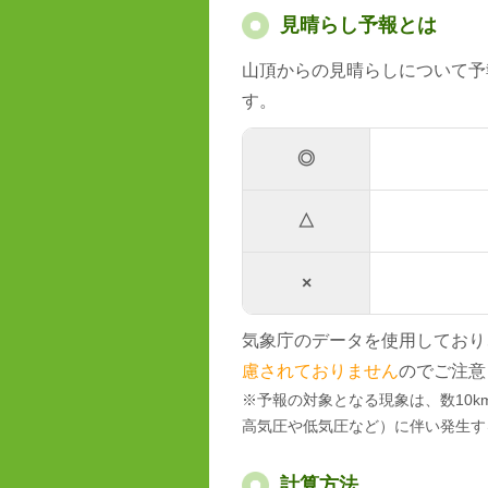
見晴らし予報とは
山頂からの見晴らしについて予
す。
◎
△
×
気象庁のデータを使用しており
慮されておりません
のでご注意
※予報の対象となる現象は、数10
高気圧や低気圧など）に伴い発生す
計算方法