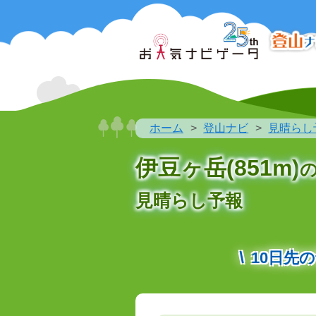
ホーム
登山ナビ
見晴らし
伊豆ヶ岳(851m)
見晴らし予報
10日先