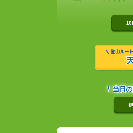
1
当日の
伊