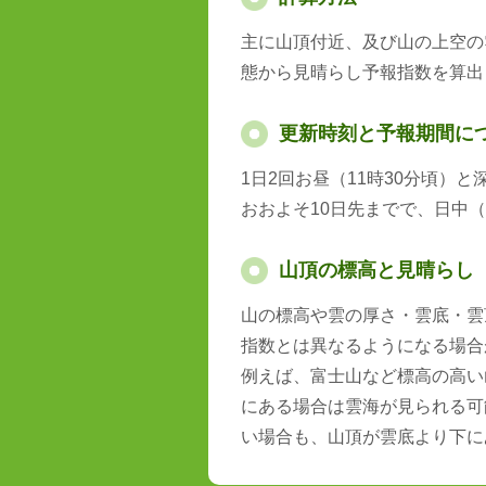
主に山頂付近、及び山の上空の
態から見晴らし予報指数を算出
更新時刻と予報期間に
1日2回お昼（11時30分頃）
おおよそ10日先までで、日中（
山頂の標高と見晴らし
山の標高や雲の厚さ・雲底・雲
指数とは異なるようになる場合
例えば、富士山など標高の高い
にある場合は雲海が見られる可
い場合も、山頂が雲底より下に