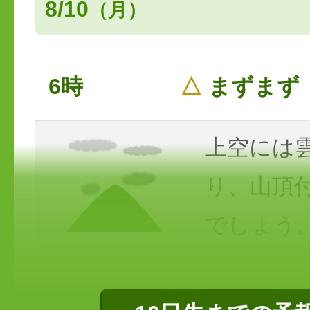
8/10
（月）
6時
△
まずまず
上空には
り、山頂
でしょう