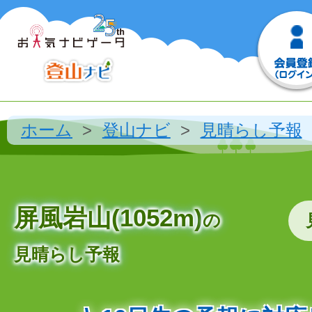
ホーム
登山ナビ
見晴らし予報
屏風岩山(1052m)
の
見晴らし予報