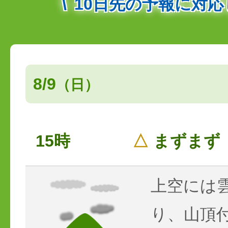
10日先の予報に対
8/9
（日）
15時
△
まずまず
上空には
り、山頂