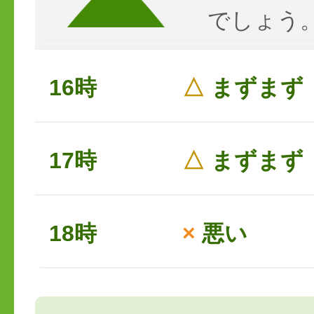
でしょう
16時
△
まずまず
17時
△
まずまず
18時
×
悪い