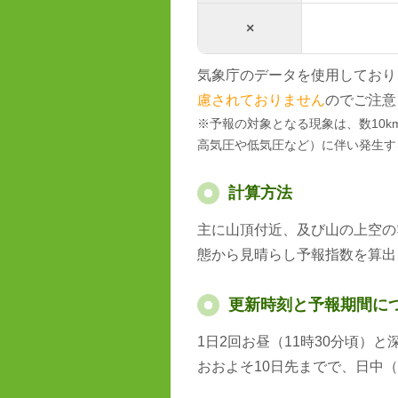
×
気象庁のデータを使用しており
慮されておりません
のでご注意
※予報の対象となる現象は、数10
高気圧や低気圧など）に伴い発生す
計算方法
主に山頂付近、及び山の上空の
態から見晴らし予報指数を算出
更新時刻と予報期間に
1日2回お昼（11時30分頃）
おおよそ10日先までで、日中（