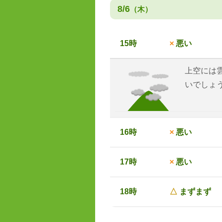
8/6
（木）
15時
×
悪い
上空には
いでしょ
16時
×
悪い
17時
×
悪い
18時
△
まずまず