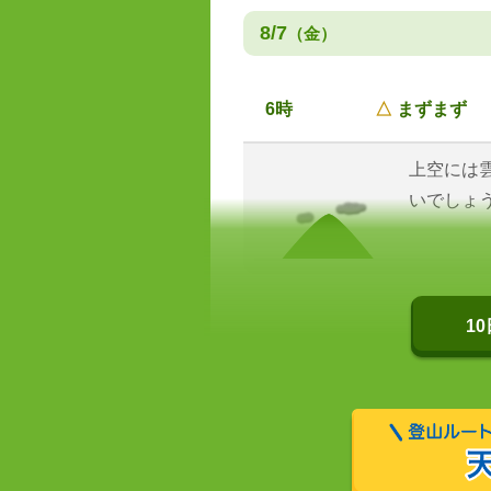
8/7
（金）
6時
△
まずまず
上空には
いでしょ
1