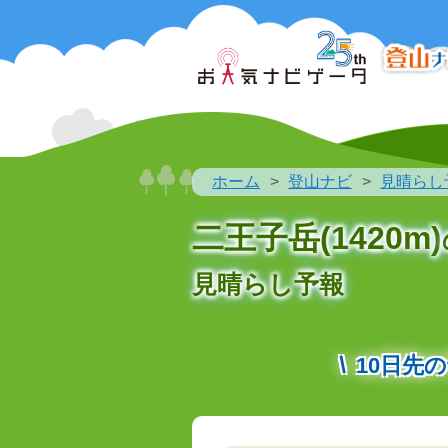
ホーム
登山ナビ
見晴らし
二王子岳(1420m)
見晴らし予報
10日先