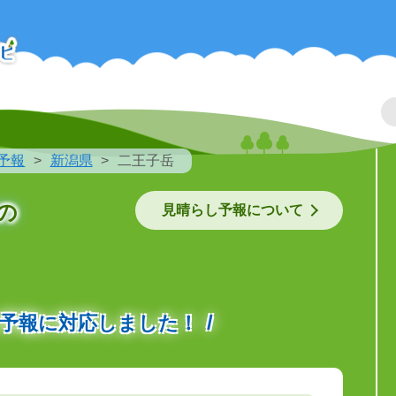
予報
新潟県
二王子岳
の
見晴らし予報について
の予報に対応しました！