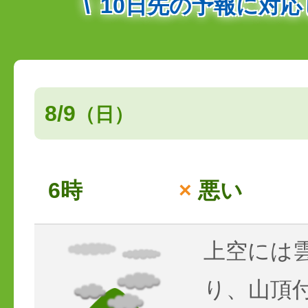
10日先の予報に対
8/9
（日）
6時
×
悪い
上空には
り、山頂