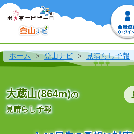
ホーム
登山ナビ
見晴らし予報
大蔵山(864m)
の
見晴らし予報