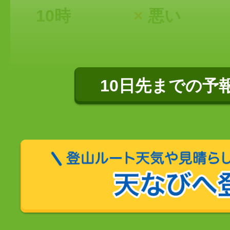
10時
×
悪い
10日先までの予