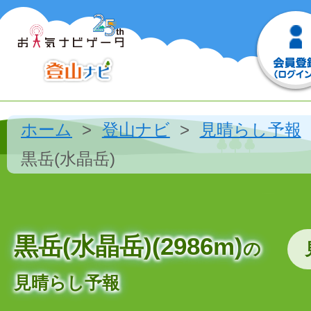
ホーム
登山ナビ
見晴らし予報
黒岳(水晶岳)
黒岳(水晶岳)(2986m)
の
見晴らし予報