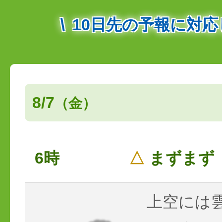
10日先の予報に対
8/7
（金）
6時
△
まずまず
上空には