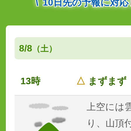
10日先の予報に対
8/8
（土）
13時
△
まずまず
上空には
り、山頂