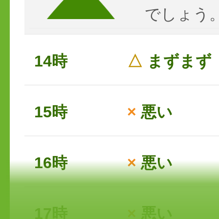
でしょう
14時
△
まずまず
15時
×
悪い
16時
×
悪い
17時
×
悪い