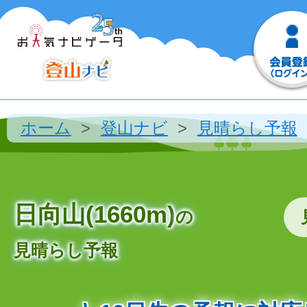
ホーム
登山ナビ
見晴らし予報
日向山(1660m)
の
見晴らし予報