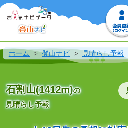
ホーム
登山ナビ
見晴らし予報
石割山(1412m)
の
見晴らし予報