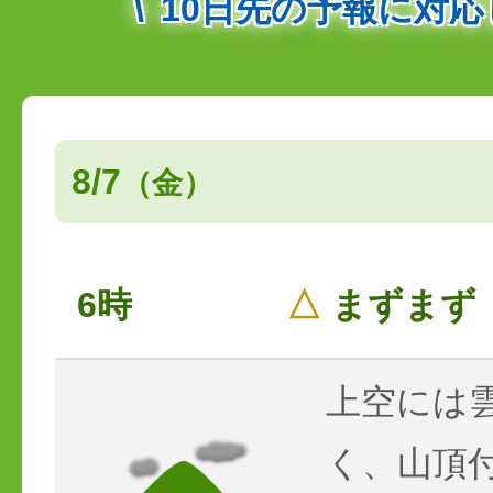
10日先の予報に対
8/7
（金）
6時
△
まずまず
上空には
く、山頂