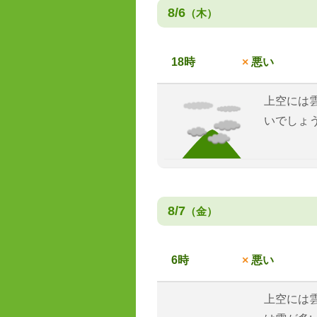
8/6
（木）
18時
×
悪い
上空には
いでしょ
8/7
（金）
6時
×
悪い
上空には