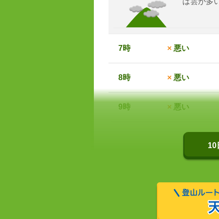
は雲が多
7時
×
悪い
8時
×
悪い
9時
×
悪い
1