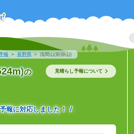
予報
長野県
浅間山(前掛山)
24m)
の
見晴らし予報について
の予報に対応しました！