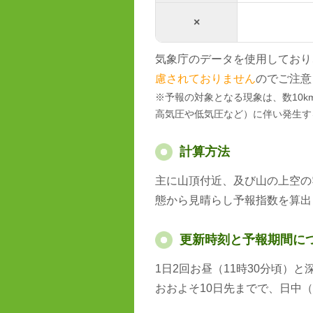
×
気象庁のデータを使用しており
慮されておりません
のでご注意
※予報の対象となる現象は、数10
高気圧や低気圧など）に伴い発生す
計算方法
主に山頂付近、及び山の上空の
態から見晴らし予報指数を算出
更新時刻と予報期間に
1日2回お昼（11時30分頃）
おおよそ10日先までで、日中（