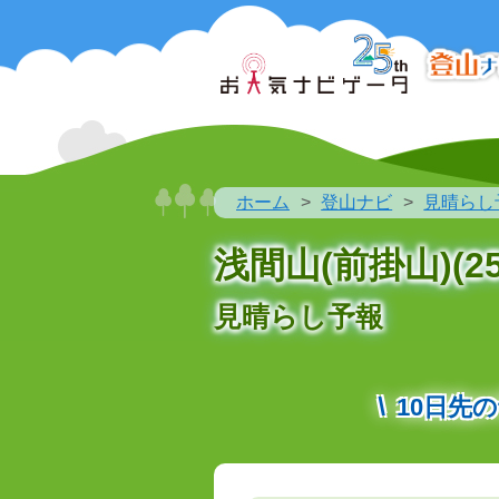
ホーム
登山ナビ
見晴らし
浅間山(前掛山)(25
見晴らし予報
10日先