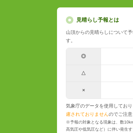
見晴らし予報とは
山頂からの見晴らしについて予
す。
◎
△
×
気象庁のデータを使用しており
慮されておりません
のでご注意
※予報の対象となる現象は、数10
高気圧や低気圧など）に伴い発生す