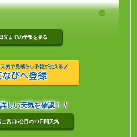
0日先までの予報を見る
詳しい天気を確認！
士宮口5合目の10日間天気