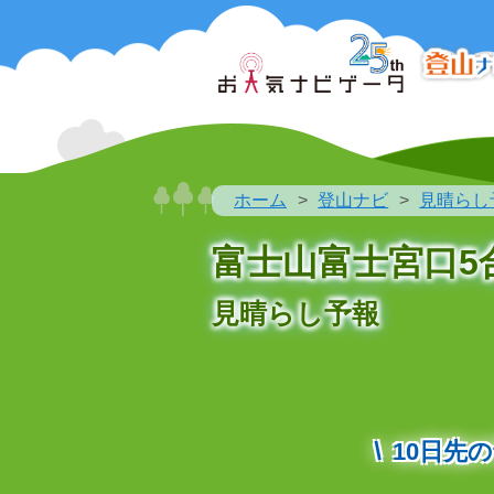
ホーム
登山ナビ
見晴らし
富士山富士宮口5合目
見晴らし予報
10日先