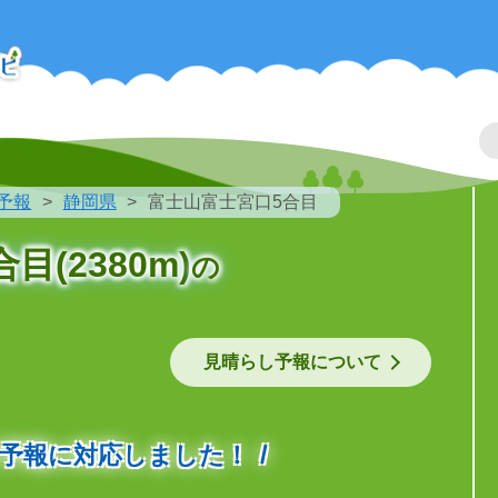
予報
静岡県
富士山富士宮口5合目
(2380m)
の
見晴らし予報について
の予報に対応しました！