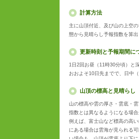
計算方法
主に山頂付近、及び山の上空の
態から見晴らし予報指数を算出
更新時刻と予報期間に
1日2回お昼（11時30分頃）
おおよそ10日先までで、日中（
山頂の標高と見晴らし
山の標高や雲の厚さ・雲底・雲
指数とは異なるようになる場合
例えば、富士山など標高の高い
にある場合は雲海が見られる可
い場合も、山頂が雲底より下に