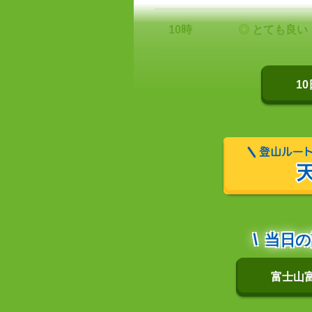
10時
◎
とても良い
1
当日の
富士山富