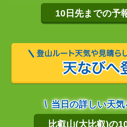
10日先までの予
当日の詳しい天気
比叡山(大比叡)の1