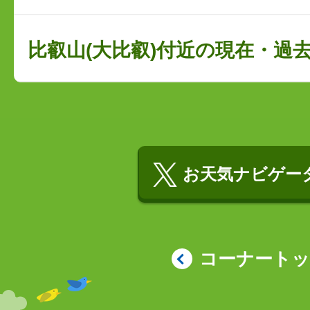
比叡山(大比叡)付近の現在・過
お天気ナビゲータ
コーナート