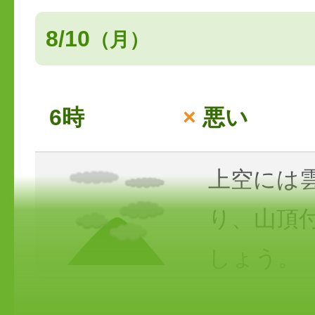
8/10
（月）
6時
×
悪い
上空には
り、山頂
しょう。