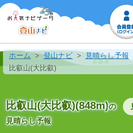
ホーム
登山ナビ
見晴らし予報
比叡山(大比叡)
比叡山(大比叡)(848m)
の
見晴らし予報