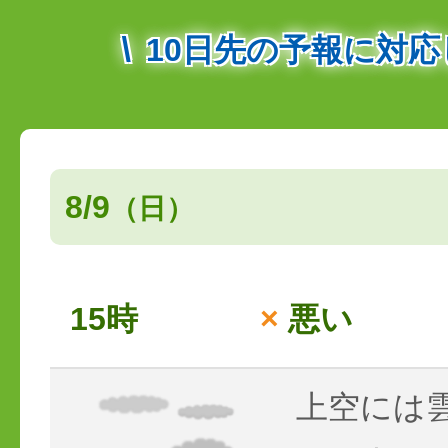
10日先の予報に対
8/9
（日）
15時
×
悪い
上空には