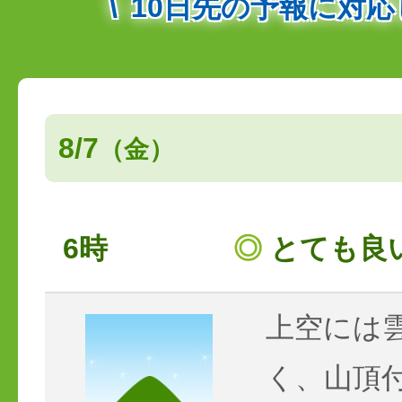
10日先の予報に対
8/7
（金）
6時
◎
とても良
上空には
く、山頂