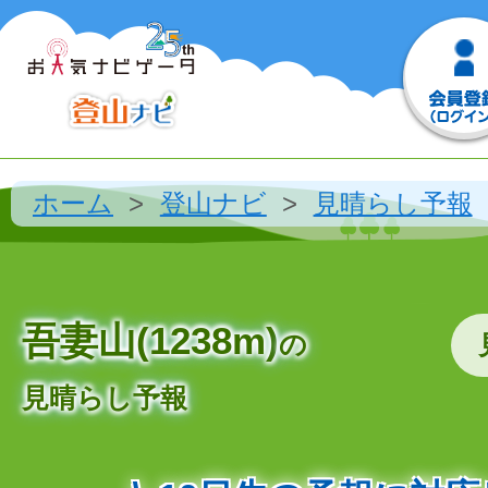
ホーム
登山ナビ
見晴らし予報
吾妻山(1238m)
の
見晴らし予報