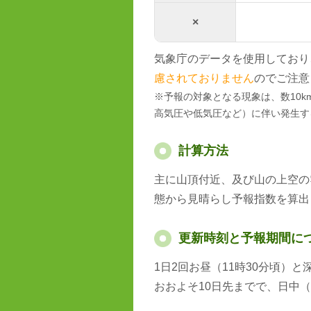
×
気象庁のデータを使用しており
慮されておりません
のでご注意
※予報の対象となる現象は、数10
高気圧や低気圧など）に伴い発生す
計算方法
主に山頂付近、及び山の上空の
態から見晴らし予報指数を算出
更新時刻と予報期間に
1日2回お昼（11時30分頃）
おおよそ10日先までで、日中（