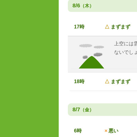
8/6
（木）
17時
△
まずまず
上空には
ないでし
18時
△
まずまず
8/7
（金）
6時
×
悪い