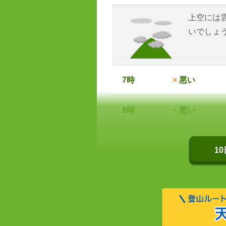
上空には
いでしょ
7時
×
悪い
8時
×
悪い
1