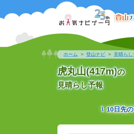
ホーム
登山ナビ
見晴らし
虎丸山(417m)
の
見晴らし予報
10日先