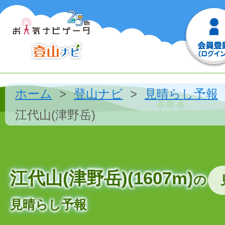
ホーム
登山ナビ
見晴らし予報
江代山(津野岳)
江代山(津野岳)(1607m)
の
見晴らし予報