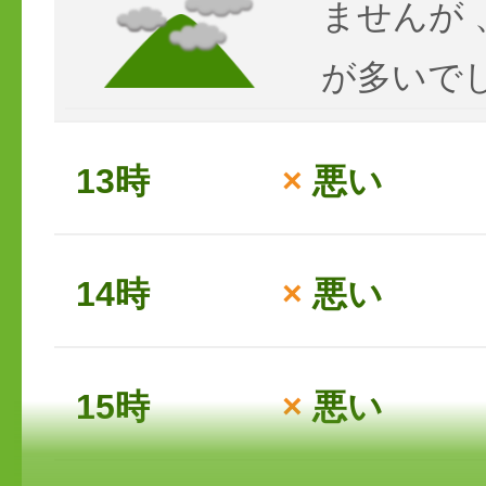
ませんが
が多いで
13時
×
悪い
14時
×
悪い
15時
×
悪い