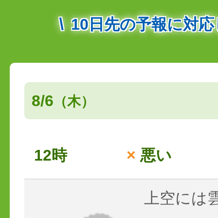
10日先の予報に対
8/6
（木）
12時
×
悪い
上空には