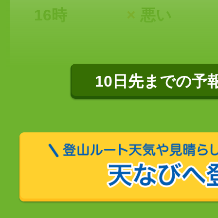
16時
×
悪い
10日先までの予