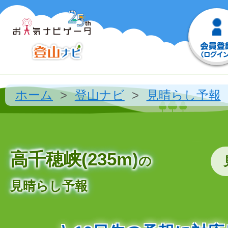
ホーム
登山ナビ
見晴らし予報
高千穂峡(235m)
の
見晴らし予報