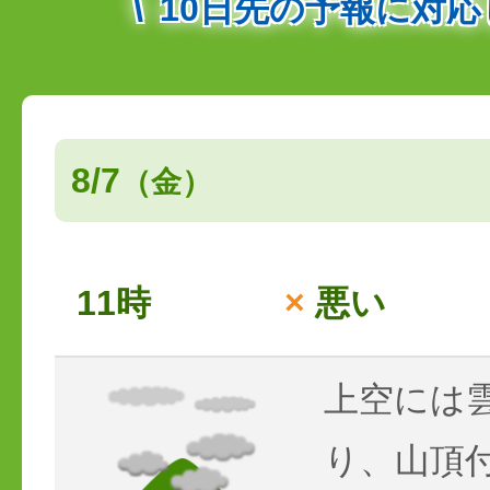
10日先の予報に対
8/7
（金）
11時
×
悪い
上空には
り、山頂