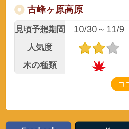
古峰ヶ原高原
10/30～11/9
見頃予想期間
人気度
木の種類
コ