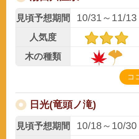
10/31～11/13
見頃予想期間
人気度
木の種類
コ
日光(竜頭ノ滝)
10/18～10/30
見頃予想期間