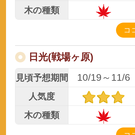
木の種類
コ
日光(戦場ヶ原)
10/19～11/6
見頃予想期間
人気度
木の種類
コ