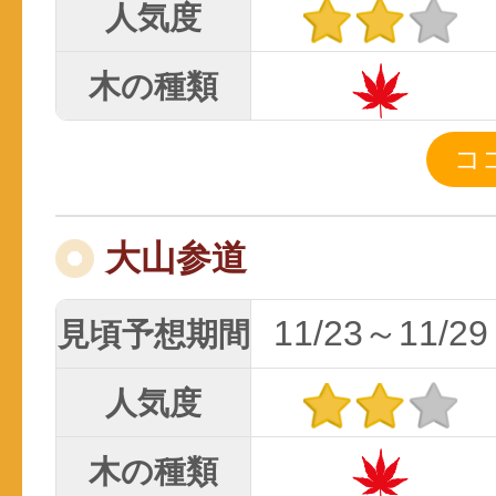
人気度
木の種類
コ
大山参道
11/23～11/29
見頃予想期間
人気度
木の種類