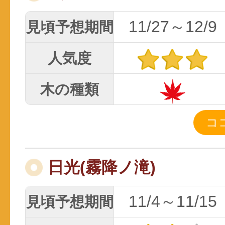
11/27～12/9
見頃予想期間
人気度
木の種類
コ
日光(霧降ノ滝)
11/4～11/15
見頃予想期間