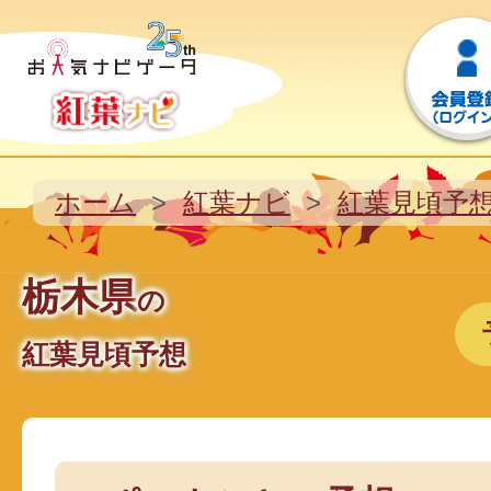
ホーム
紅葉ナビ
紅葉見頃予
栃木県
の
紅葉見頃予想