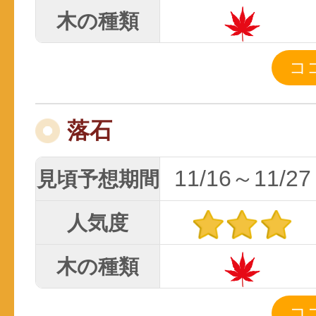
木の種類
コ
落石
11/16～11/27
見頃予想期間
人気度
木の種類
コ