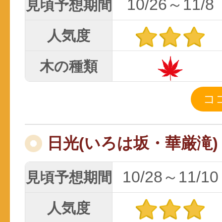
10/26～11/8
見頃予想期間
人気度
木の種類
コ
日光(いろは坂・華厳滝)
10/28～11/10
見頃予想期間
人気度