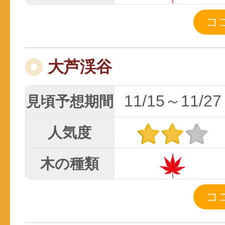
コ
大芦渓谷
11/15～11/27
見頃予想期間
人気度
木の種類
コ