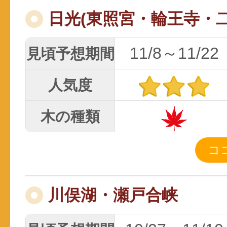
日光(東照宮・輪王寺・
11/8～11/22
見頃予想期間
人気度
木の種類
コ
川俣湖・瀬戸合峡