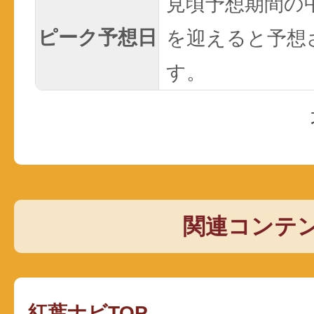
見頃予想期間の
ピーク予想日
を迎えると予想
す。
関連コンテ
紅葉ナビTOP