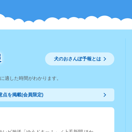
報
犬のおさんぽ予報とは
に適した時間がわかります。
点を掲載(会員限定)
良テレビ放送「ゆうドキッ！」／上毛新聞 ほか