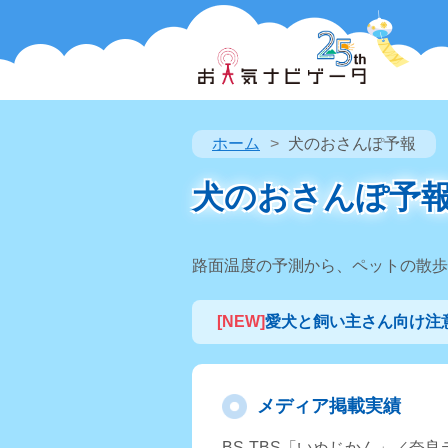
ホーム
犬のおさんぽ予報
犬のおさんぽ予
路面温度の予測から、ペットの散歩
[NEW]
愛犬と飼い主さん向け注意
メディア掲載実績
BS-TBS「いぬじかん」／奈