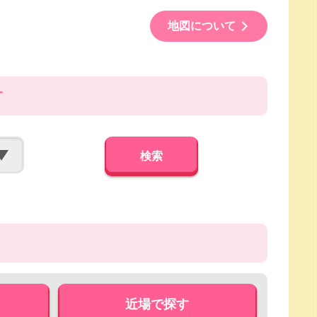
地図について
す
検索
近場で探す