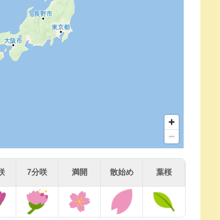
咲
7分咲
満開
散始め
葉桜