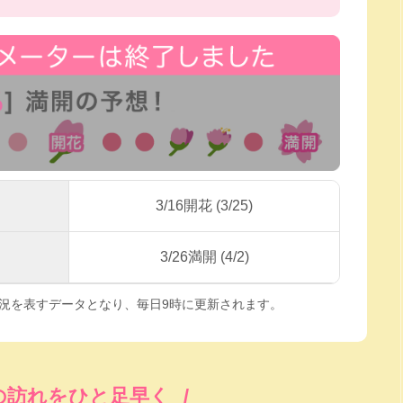
3/16開花 (3/25)
3/26満開 (4/2)
況を表すデータとなり、毎日9時に更新されます。
の訪れをひと足早く