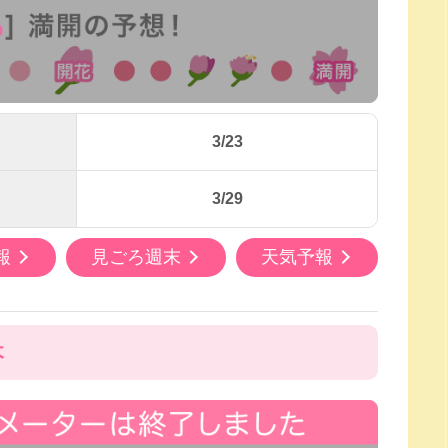
3/23
3/29
報
見ごろ週末
天気予報
木