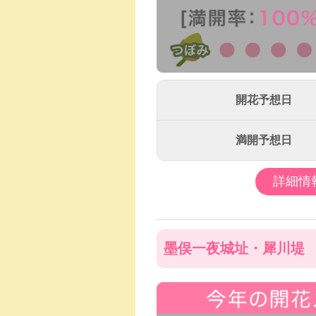
開花予想日
満開予想日
詳細情
墨俣一夜城址・犀川堤