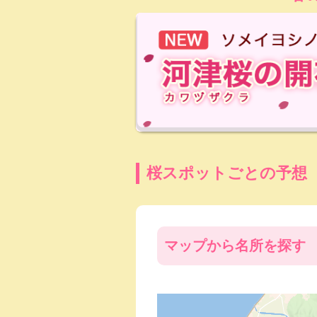
桜スポットごとの予想
マップから名所を探す