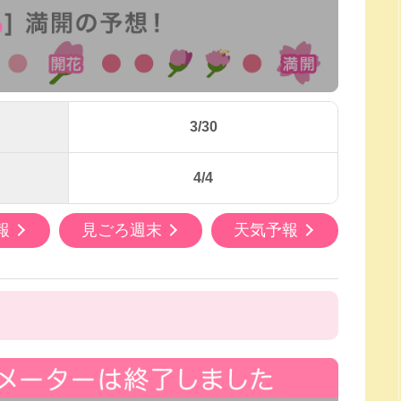
3/30
4/4
報
見ごろ週末
天気予報