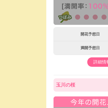
開花予想日
満開予想日
詳細情
玉川の桜