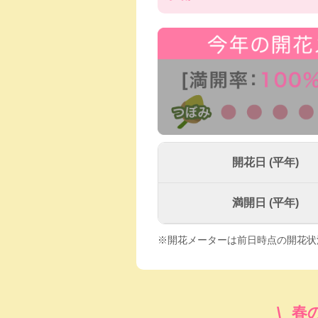
開花日 (平年)
満開日 (平年)
※開花メーターは前日時点の開花状
春