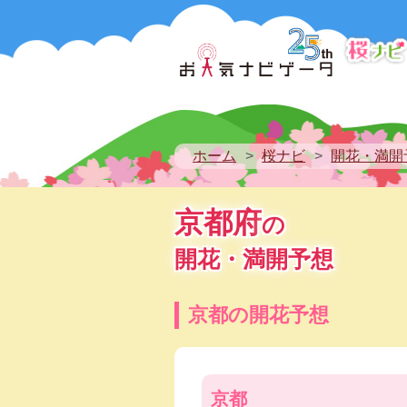
ホーム
桜ナビ
開花・満開
京都府
の
開花・満開予想
京都の開花予想
京都