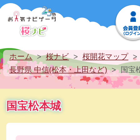
ホーム
桜ナビ
桜開花マップ
長野県 中信(松本・上田など)
国宝
国宝松本城