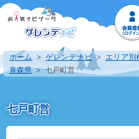
ホーム
ゲレンデナビ
エリア別
青森県
七戸町営
七戸町営